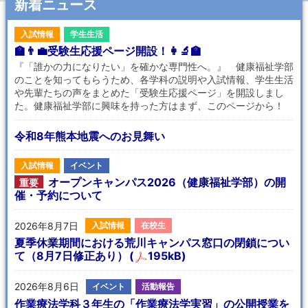
新着ニュース
入試情報
学生生活
🏫👨‍💼受験生応援ページ開設！👩‍🔬🏫
『「誰かの力になりたい」を確かな専門性へ。』 健康福祉学部
のことを知ってもらうため、各学科の説明や入試情報、学生生活
や先輩たちの声をまとめた「受験生応援ページ」を開設しまし
た。健康福祉学部に興味を持った方はまず、このページから！
令和8年熊本地震へのお見舞い
入試情報
イベント
オープンキャンパス2026（健康福祉学部）の開
重要
催・予約について
2026年8月7日
入試情報
在校生
夏季休業期間における荒川キャンパス窓口の閉鎖につい
て（8月7日修正あり）
(
195kB)
2026年8月6日
イベント
活動報告
作業療法学科３年生の「作業療法学実習」の公開授業を