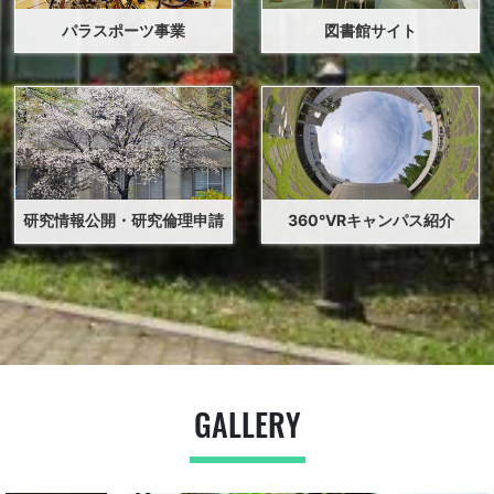
パラスポーツ事業
図書館サイト
2026年6月2日
入試情報
イベント
オープンキャンパス2026（健康福祉学部）の実施につい
て
2026年5月29日
入試情報
2027年度大学院人間健康科学研究科【博士後期】募集要
項の訂正について（お詫び）
(
438kB)
研究情報公開・研究倫理申請
360°VRキャンパス紹介
2026年5月28日
在校生
学生生活
2026年度 長期履修制度適用申請について（10月入学在
学生：新規申請者向け）
2026年5月25日
入試情報
2027年度 大学院研究分野紹介ページについて
GALLERY
2026年5月25日
入試情報
在校生
長期履修制度実施について（2027年度大学院入試志願者