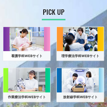
2026年7月6日
イベント
活動報告
都立大Channelにパラスポーツ関連の動画が掲載されま
PICK UP
した！
2026年7月1日
在校生
企業・病院
イベント
活動報告
理学療法学科・作業療法学科 合同就職説明会を開催しま
した
2026年6月30日
入試情報
2027年度大学院人間健康科学研究科 夏季入試における
看護学科WEBサイト
理学療法学科WEBサイト
入学考査料支払いについて（情報更新）
2026年6月29日
入試情報
イベント
活動報告
千葉県立柏高等学校の生徒が来学！最先端の医療技術に
触れる大学見学を実施しました
2026年6月26日
在校生
作業療法学科WEBサイト
放射線学科WEBサイト
祝日授業日における学務課教務係窓口取扱時間について
(
44.5kB)