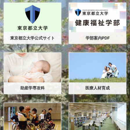
2026年6月25日
在校生
[人間健康科学研究科] 学籍異動（休学や退学など）を
お考えの方へ
2026年6月24日
東京都立大学公式サイト
学部案内PDF
入試情報
活動報告
健康福祉学部が「大学フェア2026」に出展しました！
2026年6月23日
イベント
【モルック体験教室】2026年度開催予定日のお知らせ
～6月23日（火）より受付開始～
2026年6月16日
イベント
助産学専攻科
医療人材育成
【ボッチャ体験教室・7月18日（土）開催】6月30日
（火）より受付開始！定員になり次第締め切ります。
2026年6月11日
受賞・成果
活動報告
教育XRプロジェクトで使用しているアプリケーションの
紹介ページを更新しました！