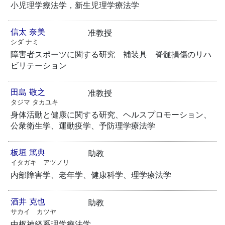
小児理学療法学，新生児理学療法学
信太 奈美
准教授
シダ ナミ
障害者スポーツに関する研究 補装具 脊髄損傷のリハ
ビリテーション
田島 敬之
准教授
タジマ タカユキ
身体活動と健康に関する研究、ヘルスプロモーション、
公衆衛生学、運動疫学、予防理学療法学
板垣 篤典
助教
イタガキ アツノリ
内部障害学、老年学、健康科学、理学療法学
酒井 克也
助教
サカイ カツヤ
中枢神経系理学療法学