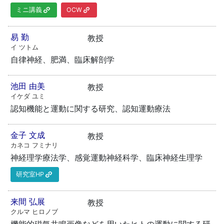
ミニ講義
OCW
易 勤
教授
イ ツトム
自律神経、肥満、臨床解剖学
池田 由美
教授
イケダ ユミ
認知機能と運動に関する研究、認知運動療法
金子 文成
教授
カネコ フミナリ
神経理学療法学、感覚運動神経科学、臨床神経生理学
研究室HP
来間 弘展
教授
クルマ ヒロノブ
機能的磁気共鳴画像などを用いたヒトの運動に関する研