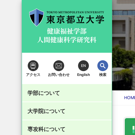
地方自治体等との
卒業生・在学生の
大学院について
専攻科について
学生生活・就職
研究・地域貢献
学部について
入試情報
方へ
連携
EN
アクセス
お問い合わせ
English
検索
学部について
学年暦（荒川キャンパス）
学籍異動願(人間健康科学研究科の
HOM
学部長メッセージ
研究科長からのメッセージ
専攻科長からのメッセージ
医療人材育成
医療人材育成（東京都事業）とは
学部入試情報
教員紹介
在学生の方へ
み)
(
235kB)
大学院について
論文提出関係 修士論文・博士論
学部の現況
沿革と特徴
看護科学域
概要
概要（助産学）
受講生募集（2026年度）
教育XRプロジェクト
大学院入試情報
募集要項について
年報
重要なお知らせ
シラバス
文
専攻科について