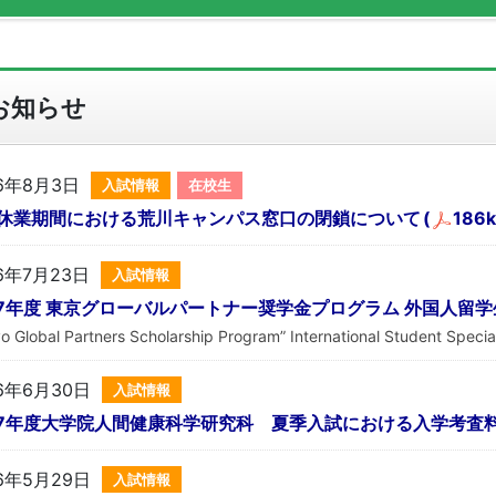
お知らせ
6年8月3日
入試情報
在校生
休業期間における荒川キャンパス窓口の閉鎖について
(
186k
6年7月23日
入試情報
27年度 東京グローバルパートナー奨学金プログラム 外国人留
o Global Partners Scholarship Program” International Student Specia
6年6月30日
入試情報
27年度大学院人間健康科学研究科 夏季入試における入学考査
6年5月29日
入試情報