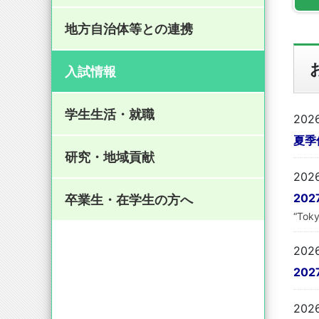
関連施設
看護学科
概要
教員一覧
理学療法科学域
概要
教員一覧（助産学）
受講生専用ページ
入試過去問について
専攻科入試情報
募集要項について
自己評価書
キャンパスマップ
長期履修制度について
地方自治体等との連携
パンフレット（助産学）
教員一覧
理学療法学科
概要
研究分野紹介
教員一覧
作業療法科学域
概要
特別講義のお知らせ
よくある質問と回答
入試過去問について
大学説明会
施設貸出案内
学校感染症に感染した場合および
課外活動
(
1.62MB)
授業を欠席する場合の手続きにつ
入試情報
いて
オリジナルWEBサイト
教員一覧
作業療法学科
概要
研究分野紹介
教員一覧
放射線科学域
概要
研究科入試説明会
専攻科入試説明会
資料（大学・学部案内）
パラスポーツ事業
売店・食堂案内
成績問い合わせ制度について（人
学生生活・就職
202
フロンティアヘルスサイエンス学
間健康科学研究科のみ）
学科案内
オリジナルWEBサイト
教員一覧
放射線学科
概要
研究分野紹介
教員一覧
概要
研究の情報公開（オプトアウト）
学生相談
域
夏季
【令和８（2026）年度入学者及び
研究・地域貢献
ヘルスプロモーションサイエンス
在学生向け】博士後期課程学生支
学科詳細資料
学科案内
オリジナルWEBサイト
教員一覧
研究分野紹介
教員一覧
研究倫理審査申請について
(
1.13MB)
概要
証明書の申請
202
学域
援に係る募集について （人間健康
20
卒業生・在学生の方へ
科学研究科のみ）
(
348kB)
学科詳細資料
学科案内
オリジナルWEBサイト
研究分野紹介
活動・報告
(
1.2MB)
“Toky
人間健康科学副専攻
国家資格試験合格状況
科目等履修生
【新入学生向け】ワクチン接種に
202
関するご案内
(
461kB)
学科詳細資料
学科案内
(
1.21MB)
教員一覧
20
情報処理教室等の利用について
学科詳細資料
(
1.22MB)
研究分野紹介
202