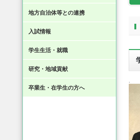
関連施設
看護学科
概要
教員一覧
理学療法科学域
概要
教員一覧（助産学）
受講生専用ページ
入試過去問について
専攻科入試情報
募集要項について
自己評価書
キャンパスマップ
長期履修制度について
地方自治体等との連携
パンフレット（助産学）
教員一覧
理学療法学科
概要
研究分野紹介
教員一覧
作業療法科学域
概要
特別講義のお知らせ
よくある質問と回答
入試過去問について
大学説明会
施設貸出案内
学校感染症に感染した場合および
課外活動
(
1.62MB)
授業を欠席する場合の手続きにつ
入試情報
いて
オリジナルWEBサイト
教員一覧
作業療法学科
概要
研究分野紹介
教員一覧
放射線科学域
概要
研究科入試説明会
専攻科入試説明会
資料（大学・学部案内）
パラスポーツ事業
売店・食堂案内
成績問い合わせ制度について（人
学生生活・就職
フロンティアヘルスサイエンス学
間健康科学研究科のみ）
学科案内
オリジナルWEBサイト
教員一覧
放射線学科
概要
研究分野紹介
教員一覧
概要
研究の情報公開（オプトアウト）
学生相談
域
【令和８（2026）年度入学者及び
研究・地域貢献
ヘルスプロモーションサイエンス
在学生向け】博士後期課程学生支
学科詳細資料
学科案内
オリジナルWEBサイト
教員一覧
研究分野紹介
教員一覧
研究倫理審査申請について
(
1.13MB)
概要
証明書の申請
.
学域
援に係る募集について （人間健康
卒業生・在学生の方へ
科学研究科のみ）
(
348kB)
学科詳細資料
学科案内
オリジナルWEBサイト
研究分野紹介
活動・報告
(
1.2MB)
人間健康科学副専攻
国家資格試験合格状況
科目等履修生
【新入学生向け】ワクチン接種に
関するご案内
(
461kB)
学科詳細資料
学科案内
(
1.21MB)
教員一覧
情報処理教室等の利用について
学科詳細資料
(
1.22MB)
研究分野紹介