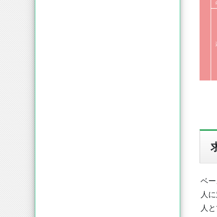
ベー
人に
人と