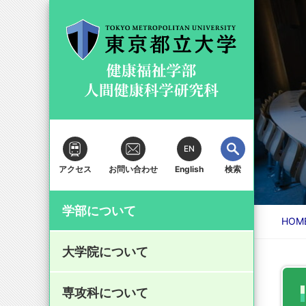
地方自治体等との
卒業生・在学生の
大学院について
専攻科について
学生生活・就職
研究・地域貢献
学部について
入試情報
方へ
連携
EN
アクセス
お問い合わせ
English
検索
学部について
学年暦（荒川キャンパス）
学籍異動願(人間健康科学研究科の
HOM
学部長メッセージ
研究科長からのメッセージ
専攻科長からのメッセージ
医療人材育成
医療人材育成（東京都事業）とは
学部入試情報
教員紹介
在学生の方へ
み)
(
235kB)
大学院について
論文提出関係 修士論文・博士論
学部の現況
沿革と特徴
看護科学域
概要
概要（助産学）
受講生募集（2026年度）
教育XRプロジェクト
大学院入試情報
募集要項について
年報
重要なお知らせ
シラバス
文
専攻科について