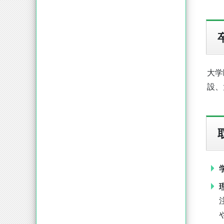
大学
設、