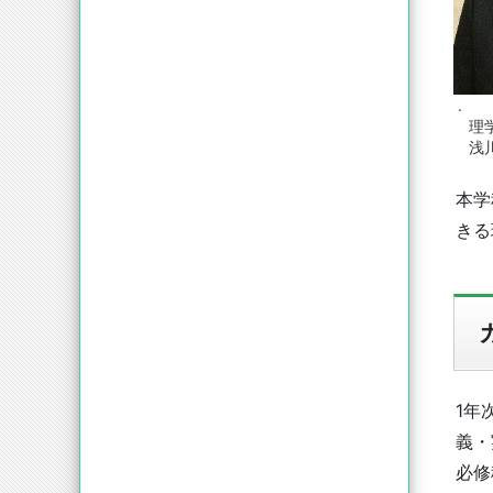
【令和８（2026）年度入学者及び
ヘルスプロモーションサイエン
在学生向け】博士後期課程学生支
ス学域
援に係る募集について（みやこ
MIRAIプロジェクト及び博士研究力
.
強化支援プロジェクト） （人間健
理学
康科学研究科のみ）
(
396kB)
浅川
本学
きる
1年
義・
必修