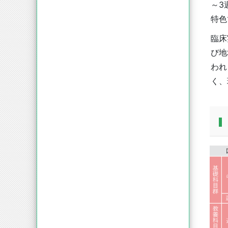
～3
特色
臨床
び地
われ
く、