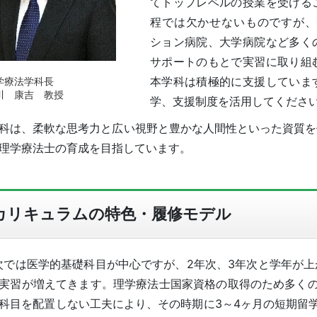
てトップレベルの授業を受ける
程では欠かせないものですが、
ション病院、大学病院など多く
サポートのもとで実習に取り組
本学科は積極的に支援していま
療法学科長
 康吉 教授
学、支援制度を活用してくださ
科は、柔軟な思考力と広い視野と豊かな人間性といった資質を
理学療法士の育成を目指しています。
カリキュラムの特色・履修モデル
次では医学的基礎科目が中心ですが、2年次、3年次と学年が
実習が増えてきます。理学療法士国家資格の取得のため多くの
科目を配置しない工夫により、その時期に3～4ヶ月の短期留