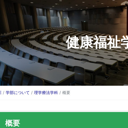
健康福祉
E
学部について
理学療法学科
概要
概要