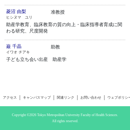
菱沼 由梨
准教授
ヒシヌマ ユリ
助産学教育、臨床教育の質の向上・臨床指導者育成に関
わる研究、尺度開発
巌 千晶
助教
イワオ チアキ
子ども立ち会い出産 助産学
アクセス
キャンパスマップ
関連リンク
お問い合わせ
ウェブポリシ
Copyright ©2026 Tokyo Metropolitan University
Faculty of Health Sciences.
All rights reserved.